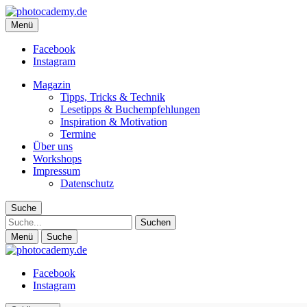
photocademy.de
Menü
Fotografie-Magazin für alle, die mehr Inspiration und weniger Techn
Facebook
Instagram
Magazin
Tipps, Tricks & Technik
Lesetipps & Buchempfehlungen
Inspiration & Motivation
Termine
Über uns
Workshops
Impressum
Datenschutz
Suche
Suche
Menü
Suche
Facebook
Instagram