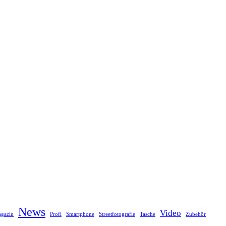
News
Video
gazin
Profi
Smartphone
Streetfotografie
Tasche
Zubehör