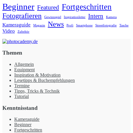
Beginner
Fortgeschritten
Featured
Fotografieren
Intern
Gewinnspiel
Inspirationletter
Kamera
News
Kameraguide
Magazin
Profi
Smartphone
Streetfotografie
Tasche
Video
Zubehör
Themen
Allgemein
Equipment
Inspiration & Motivation
Lesetipps & Buchempfehlungen
Termine
Tipps, Tricks & Technik
Tutorial
Kenntnisstand
Kameraguide
Beginner
Fortgeschritten