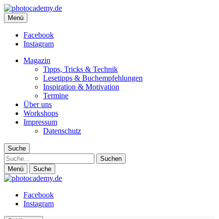
photocademy.de
Menü
Fotografie-Magazin für alle, die mehr Inspiration und weniger
Technik wollen
Facebook
Instagram
Magazin
Tipps, Tricks & Technik
Lesetipps & Buchempfehlungen
Inspiration & Motivation
Termine
Über uns
Workshops
Impressum
Datenschutz
Suche
Suche
Menü
Suche
Facebook
Instagram