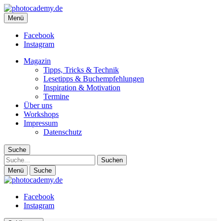
photocademy.de
Menü
Fotografie-Magazin für alle, die mehr Inspiration und weniger
Technik wollen
Facebook
Instagram
Magazin
Tipps, Tricks & Technik
Lesetipps & Buchempfehlungen
Inspiration & Motivation
Termine
Über uns
Workshops
Impressum
Datenschutz
Suche
Suche
Menü
Suche
Facebook
Instagram