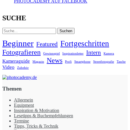
PHOTOCADEMY AUF FACEBOOK
SUCHE
Suche
Beginner
Fortgeschritten
Featured
Fotografieren
Intern
Gewinnspiel
Inspirationletter
Kamera
News
Kameraguide
Magazin
Profi
Smartphone
Streetfotografie
Tasche
Video
Zubehör
Themen
Allgemein
Equipment
Inspiration & Motivation
Lesetipps & Buchempfehlungen
Termine
Tipps, Tricks & Technik