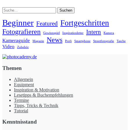
Suche
Beginner
Fortgeschritten
Featured
Fotografieren
Intern
Gewinnspiel
Inspirationletter
Kamera
News
Kameraguide
Magazin
Profi
Smartphone
Streetfotografie
Tasche
Video
Zubehör
Themen
Allgemein
Equipment
Inspiration & Motivation
Lesetipps & Buchempfehlungen
Termine
Tipps, Tricks & Technik
Tutorial
Kenntnisstand