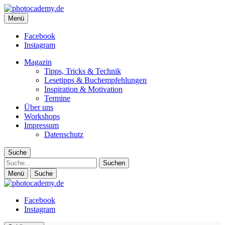
photocademy.de
Menü
Fotografie-Magazin für alle, die mehr Inspiration und weniger
Technik wollen
Facebook
Instagram
Magazin
Tipps, Tricks & Technik
Lesetipps & Buchempfehlungen
Inspiration & Motivation
Termine
Über uns
Workshops
Impressum
Datenschutz
Suche
Suche
Menü
Suche
Facebook
Instagram