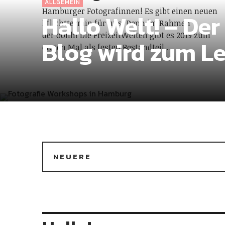
ALLGEMEIN
Hamburger Fotografinnen! Es gibt einen neuen
Hallo Welt! – D
Pflichttermin für uns. Denn im Rahmen
der oohh! Die FreizeitWelten gibt es 2019 zum
Blog wird zum L
ersten Mal als festen Bestandteil…
NEUERE