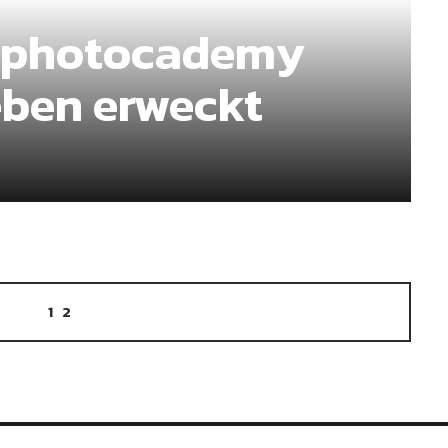
er photocademy
eben erweckt
1
2