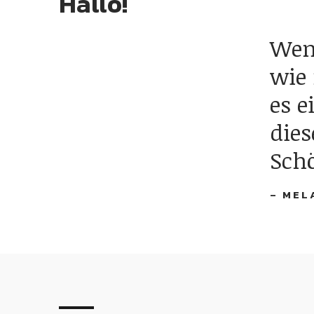
Hallo!
Wenn
wie
es e
dies
Schö
– MEL