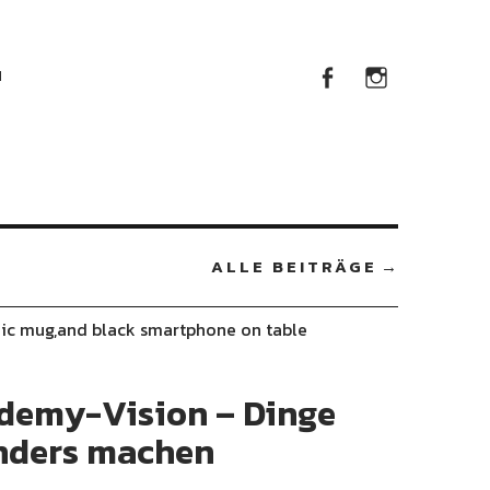
Facebook
Instag
M
Facebook
Instagram
ALLE BEITRÄGE
demy-Vision – Dinge
anders machen