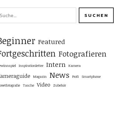
Beginner
Featured
Fortgeschritten
Fotografieren
Intern
ewinnspiel
Inspirationletter
Kamera
News
Kameraguide
Magazin
Profi
Smartphone
Video
reetfotografie
Tasche
Zubehör