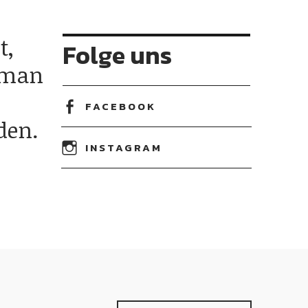
t,
Folge uns
 man
FACEBOOK
den.
INSTAGRAM